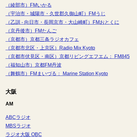
（綾部市）FMいかる
（宇治市・城陽市・久世郡久御山町）FMうじ
（乙訓 - 向日市・長岡京市・大山崎町）FMおとくに
（京丹後市）FMたんご
（京都市）京都三条ラジオカフェ
（京都市北区・上京区）Radio Mix Kyoto
（京都市伏見区・南区）京都リビングエフエム： FM845
（福知山市）京都FM丹波
（舞鶴市）FMまいづる： Marine Station Kyoto
大阪
AM
ABCラジオ
MBSラジオ
ラジオ大阪 OBC