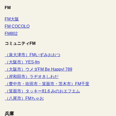
FM
FM大阪
FM COCOLO
FM802
コミュニティFM
（泉大津市）FMいずみおおつ
（大阪市）YES-fm
（大阪市）ウメダFM Be Happy! 789
（岸和田市）ラヂオきしわだ
（豊中市・吹田市・箕面市・茨木市）FM千里
（箕面市）タッキー81.6 みのおエフエム
（八尾市）FMちゃお
兵庫