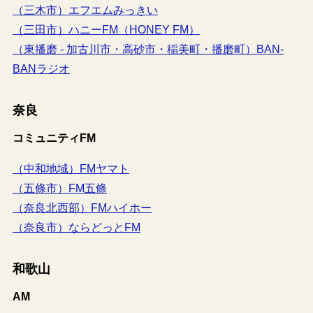
（三木市）エフエムみっきい
（三田市）ハニーFM（HONEY FM）
（東播磨 - 加古川市・高砂市・稲美町・播磨町）BAN-
BANラジオ
奈良
コミュニティFM
（中和地域）FMヤマト
（五條市）FM五條
（奈良北西部）FMハイホー
（奈良市）ならどっとFM
和歌山
AM