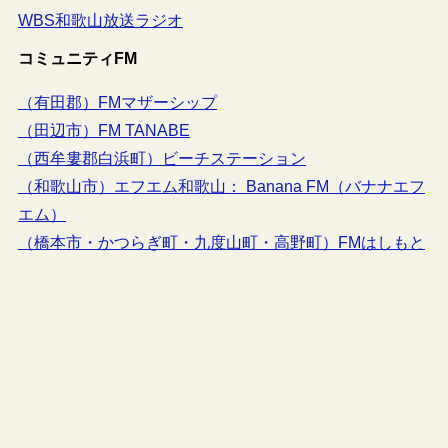
WBS和歌山放送ラジオ
コミュニティFM
（有田郡）FMマザーシップ
（田辺市）FM TANABE
（西牟婁郡白浜町）ビーチステーション
（和歌山市）エフエム和歌山： Banana FM（バナナエフ
エム）
（橋本市・かつらぎ町・九度山町・高野町）FMはしもと