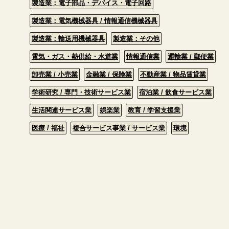
製造業：電子部品・デバイス・電子回路
製造業：電気機械器具 / 情報通信機械器具
製造業：輸送用機械器具
製造業：その他
電気・ガス・熱供給・水道業
情報通信業
運輸業 / 郵便業
卸売業 / 小売業
金融業 / 保険業
不動産業 / 物品賃貸業
学術研究 / 専門・技術サービス業
宿泊業 / 飲食サービス業
生活関連サービス業
娯楽業
教育 / 学習支援業
医療 / 福祉
複合サービス事業 / サービス業
環境