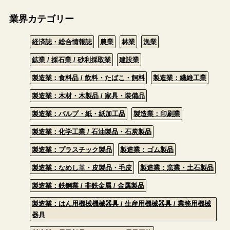
業界カテゴリー
経済誌・総合情報誌
農業
林業
漁業
鉱業 / 採石業 / 砂利採取業
建設業
製造業：食料品 / 飲料・たばこ・飼料
製造業：繊維工業
製造業：木材・木製品 / 家具・装備品
製造業：パルプ・紙・紙加工品
製造業：印刷業
製造業：化学工業 / 石油製品・石炭製品
製造業：プラスチック製品
製造業：ゴム製品
製造業：なめし革・皮製品・毛皮
製造業：窯業・土石製品
製造業：鉄鋼業 / 非鉄金属 / 金属製品
製造業：はん用機械機械器具 / 生産用機械器具 / 業務用機械
器具