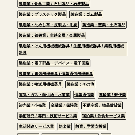
製造業：化学工業 / 石油製品・石炭製品
製造業：プラスチック製品
製造業：ゴム製品
製造業：なめし革・皮製品・毛皮
製造業：窯業・土石製品
製造業：鉄鋼業 / 非鉄金属 / 金属製品
製造業：はん用機械機械器具 / 生産用機械器具 / 業務用機械
器具
製造業：電子部品・デバイス・電子回路
製造業：電気機械器具 / 情報通信機械器具
製造業：輸送用機械器具
製造業：その他
電気・ガス・熱供給・水道業
情報通信業
運輸業 / 郵便業
卸売業 / 小売業
金融業 / 保険業
不動産業 / 物品賃貸業
学術研究 / 専門・技術サービス業
宿泊業 / 飲食サービス業
生活関連サービス業
娯楽業
教育 / 学習支援業