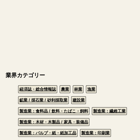
業界カテゴリー
経済誌・総合情報誌
農業
林業
漁業
鉱業 / 採石業 / 砂利採取業
建設業
製造業：食料品 / 飲料・たばこ・飼料
製造業：繊維工業
製造業：木材・木製品 / 家具・装備品
製造業：パルプ・紙・紙加工品
製造業：印刷業