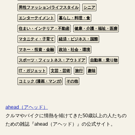
男性ファッション/ライフスタイル
シニア
エンターテイメント
暮らし・料理・食
住まい・インテリア・不動産
健康・介護・福祉・医療
マタニティ・子育て
経済・ビジネス・国際
マネー・投資・金融
政治・社会・環境
スポーツ・フィットネス・アウトドア
自動車・乗り物
IT・ガジェット
文芸・芸術
旅行
趣味
コミック (漫画・マンガ)
その他
ahead（アヘッド）
クルマやバイクに情熱を傾けてきた50歳以上の人たちの
ための雑誌『ahead（アヘッド）』の公式サイト。