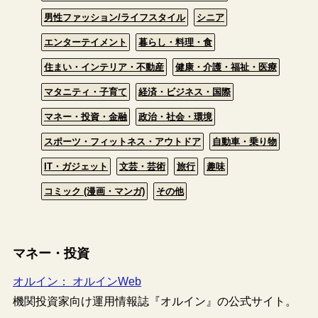
男性ファッション/ライフスタイル
シニア
エンターテイメント
暮らし・料理・食
住まい・インテリア・不動産
健康・介護・福祉・医療
マタニティ・子育て
経済・ビジネス・国際
マネー・投資・金融
政治・社会・環境
スポーツ・フィットネス・アウトドア
自動車・乗り物
IT・ガジェット
文芸・芸術
旅行
趣味
コミック (漫画・マンガ)
その他
マネー・投資
オルイン： オルインWeb
機関投資家向け運用情報誌『オルイン』の公式サイト。