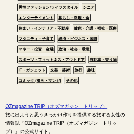
男性ファッション/ライフスタイル
シニア
エンターテイメント
暮らし・料理・食
住まい・インテリア・不動産
健康・介護・福祉・医療
マタニティ・子育て
経済・ビジネス・国際
マネー・投資・金融
政治・社会・環境
スポーツ・フィットネス・アウトドア
自動車・乗り物
IT・ガジェット
文芸・芸術
旅行
趣味
コミック (漫画・マンガ)
その他
OZmagazine TRIP（オズマガジン トリップ）
旅に出ようと思うきっかけ作りを提供する旅する女性の
情報誌『OZmagazine TRIP（オズマガジン トリッ
プ）』の公式サイト。