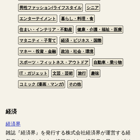
男性ファッション/ライフスタイル
シニア
エンターテイメント
暮らし・料理・食
住まい・インテリア・不動産
健康・介護・福祉・医療
マタニティ・子育て
経済・ビジネス・国際
マネー・投資・金融
政治・社会・環境
スポーツ・フィットネス・アウトドア
自動車・乗り物
IT・ガジェット
文芸・芸術
旅行
趣味
コミック (漫画・マンガ)
その他
経済
経済界
雑誌『経済界』を発行する株式会社経済界が運営する経