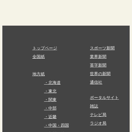
トップページ
スポーツ新聞
全国紙
業界新聞
英字新聞
世界の新聞
地方紙
通信社
・北海道
・東北
ポータルサイト
・関東
雑誌
・中部
テレビ局
・近畿
ラジオ局
・中国・四国